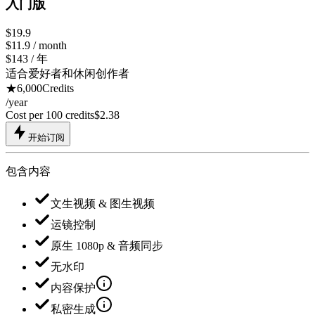
入门版
$19.9
$
11.9
/ month
$143 / 年
适合爱好者和休闲创作者
★
6,000
Credits
/
year
Cost per 100 credits
$
2.38
开始订阅
包含内容
文生视频 & 图生视频
运镜控制
原生 1080p & 音频同步
无水印
内容保护
私密生成